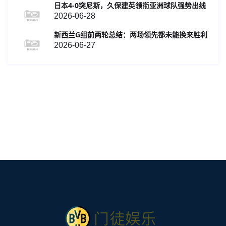
日本4-0突尼斯，久保建英领衔亚洲球队强势出线
2026-06-28
新西兰G组前两轮总结：两场领先都未能换来胜利
2026-06-27