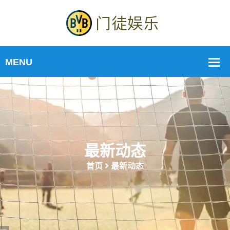
最新动态
首页
最新动态