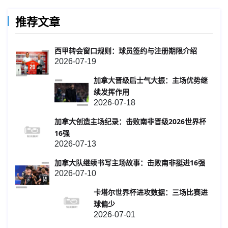
推荐文章
西甲转会窗口规则：球员签约与注册期限介绍
2026-07-19
加拿大晋级后士气大振：主场优势继
续发挥作用
2026-07-18
加拿大创造主场纪录：击败南非晋级2026世界杯
16强
2026-07-13
加拿大队继续书写主场故事：击败南非挺进16强
2026-07-10
卡塔尔世界杯进攻数据：三场比赛进
球偏少
2026-07-01