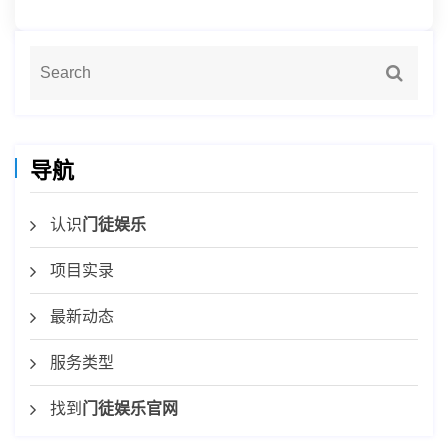
导航
认识
门徒娱乐
项目实录
最新动态
服务类型
找到
门徒娱乐官网