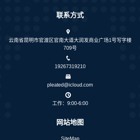
联系方式
云南省昆明市官渡区官南大道大润发商业广场1号写字楼
709号
19267319210
pleated@icloud.com
工作：9:00-6:00
网站地图
SiteMap