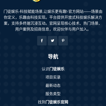
门徒娱乐-科技赋能场景,让娱乐更有趣!-官方网站——场景由
你定义，乐趣由科技实现。平台提供开放式科技娱乐解决方
案，支持多终端沉浸互动。官网呈现核心技术、热门场景、
用户案例及招商信息，欢迎伙伴与用户加入。
导航
认识
门徒娱乐
项目实录
最新动态
服务类型
找到
门徒娱乐官网