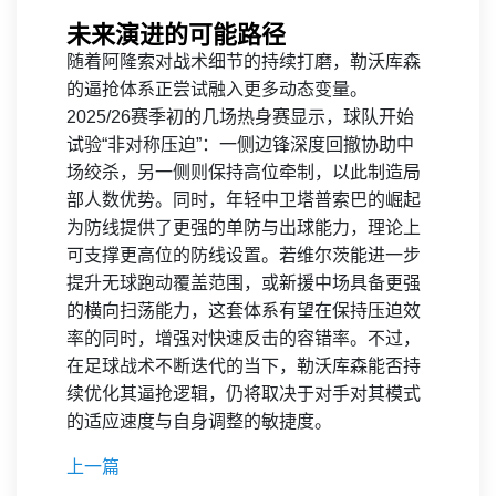
未来演进的可能路径
随着阿隆索对战术细节的持续打磨，勒沃库森
的逼抢体系正尝试融入更多动态变量。
2025/26赛季初的几场热身赛显示，球队开始
试验“非对称压迫”：一侧边锋深度回撤协助中
场绞杀，另一侧则保持高位牵制，以此制造局
部人数优势。同时，年轻中卫塔普索巴的崛起
为防线提供了更强的单防与出球能力，理论上
可支撑更高位的防线设置。若维尔茨能进一步
提升无球跑动覆盖范围，或新援中场具备更强
的横向扫荡能力，这套体系有望在保持压迫效
率的同时，增强对快速反击的容错率。不过，
在足球战术不断迭代的当下，勒沃库森能否持
续优化其逼抢逻辑，仍将取决于对手对其模式
的适应速度与自身调整的敏捷度。
上一篇