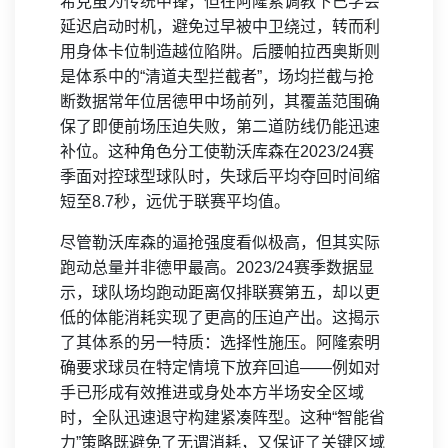
希克虽为传统中锋，但在阿隆索调教下已学会
延迟启动时机，避免过早被中卫绕过，转而利
用身体卡位制造越位陷阱。后腰帕拉西奥斯则
是体系中的“清道夫型拦截者”，场均拦截与抢
断数据常年位居德甲中场前列，其覆盖范围确
保了即便前场压迫失败，第二道防线仍能迅速
补位。这种角色分工使勒沃库森在2023/24赛
季面对控球型球队时，失球后平均夺回时间缩
短至8.7秒，远优于联赛平均值。
尽管勒沃库森的逼抢强度看似极高，但其实际
跑动总量并非德甲最高。2023/24赛季数据显
示，球队场均跑动距离仅排联赛第五，却以更
低的体能消耗实现了更高的压迫产出。这揭示
了其体系的另一特质：选择性施压。阿隆索明
确要求球员在特定情境下放弃回追——例如对
手已形成有效推进或身处本方半场安全区域
时，全队迅速退守构建紧凑阵型。这种“智能省
力”策略既避免了无谓消耗，又保证了关键区域