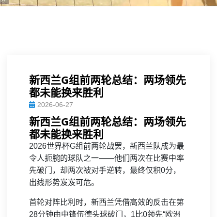
新西兰G组前两轮总结：两场领先
都未能换来胜利
2026-06-27
新西兰G组前两轮总结：两场领先
都未能换来胜利
2026世界杯G组前两轮战罢，新西兰队成为最
令人扼腕的球队之一——他们两次在比赛中率
先破门，却两次被对手逆转，最终仅积0分，
出线形势岌岌可危。
首轮对阵比利时，新西兰凭借高效的反击在第
28分钟由中锋伍德头球破门，1比0领先“欧洲