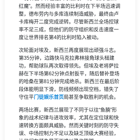
红魔”。然而经验丰富的比利时在下半场迅速调
整，德布劳内与多库连续制造威胁，最终由卢
卡库梅开二度完成逆转。尽管新西兰全场控球
率不足三成，但他们的防守组织和反击速度一
度让世界排名第4的比利时陷入被动。
次轮面对埃及，新西兰再度展现出顽强斗志。
第35分钟，边路快马克拉弗林接角球头槌建
功，帮助球队再次取得领先。但埃及老将萨拉
赫在下半场第62分钟点射扳平，随后替补登场
的哈桑在第81分钟完成绝杀。新西兰在最后阶
段体能明显下滑，防线频频出现空档，错失了
守住平
门徒娱乐首页
局甚至争取胜利的机会。
两场比赛，新西兰展现了不同于以往“鱼腩”形
象的战术纪律与进攻效率，尤其在定位球和快
速转换方面颇具威胁。然而关键时刻的防守失
误、中场控制力不足以及缺乏顶级大赛经验，