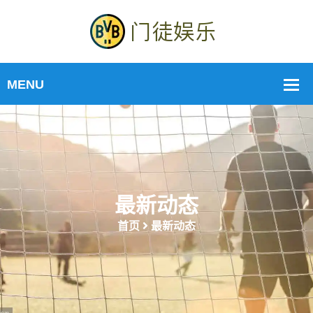
最新动态
首页
最新动态