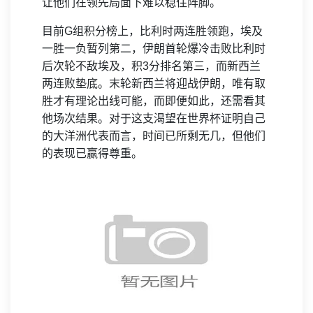
让他们在领先局面下难以稳住阵脚。
目前G组积分榜上，比利时两连胜领跑，埃及
一胜一负暂列第二，伊朗首轮爆冷击败比利时
后次轮不敌埃及，积3分排名第三，而新西兰
两连败垫底。末轮新西兰将迎战伊朗，唯有取
胜才有理论出线可能，而即便如此，还需看其
他场次结果。对于这支渴望在世界杯证明自己
的大洋洲代表而言，时间已所剩无几，但他们
的表现已赢得尊重。