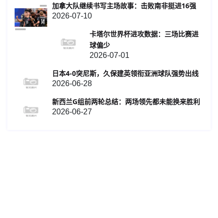
加拿大队继续书写主场故事：击败南非挺进16强
2026-07-10
卡塔尔世界杯进攻数据：三场比赛进
球偏少
2026-07-01
日本4-0突尼斯，久保建英领衔亚洲球队强势出线
2026-06-28
新西兰G组前两轮总结：两场领先都未能换来胜利
2026-06-27