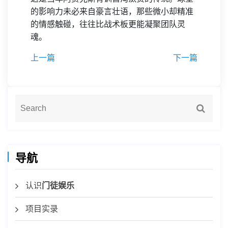
的影响力未必来自豪言壮语，那些微小却精准
的情感触碰，往往比战术板更能凝聚团队灵
魂。
上一篇
下一篇
导航
认识
门徒娱乐
项目实录