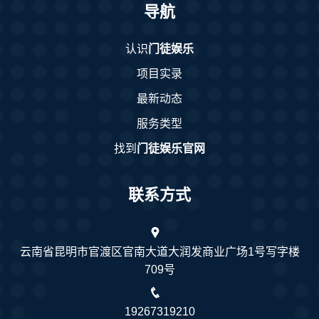
导航
认识
门徒娱乐
项目实录
最新动态
服务类型
找到
门徒娱乐官网
联系方式
云南省昆明市官渡区官南大道大润发商业广场1号写字楼
709号
19267319210