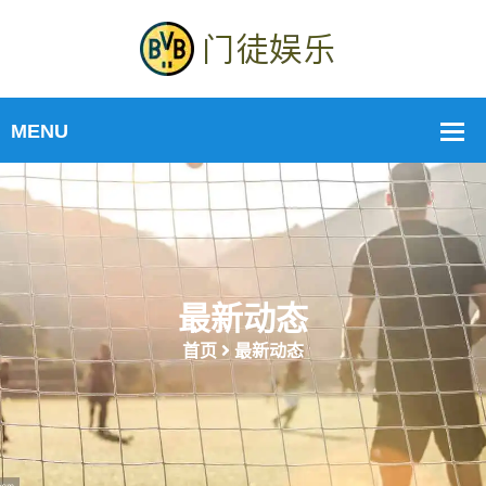
最新动态
首页
最新动态