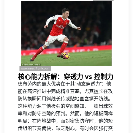
核心能力拆解：穿透力 vs 控制力
德布劳内的最大优势在于其“动态穿透力”：他
能在高速推进中完成精准直塞，尤其擅长在攻
防转换瞬间用斜线长传或贴地直塞撕开防线。
这种能力源于他极强的空间感知、一脚出球效
率和对防守空隙的预判。然而，他的短板同样
明显：在阵地战中，面对密集防守时，他的短
传组织节奏偏快，缺乏耐心，有时会因强行突