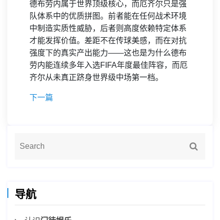
德布劳内属于世界顶级核心，而厄齐尔只是强
队体系中的优质拼图。前者能在任何战术环境
中制造实质性威胁，后者则高度依赖特定体系
才能发挥价值。差距不在传球美感，而在对抗
强度下的真实产出能力——这也是为什么德布
劳内能连续多年入选FIFA年度最佳阵容，而厄
齐尔从未真正跻身世界级中场第一档。
下一篇
导航