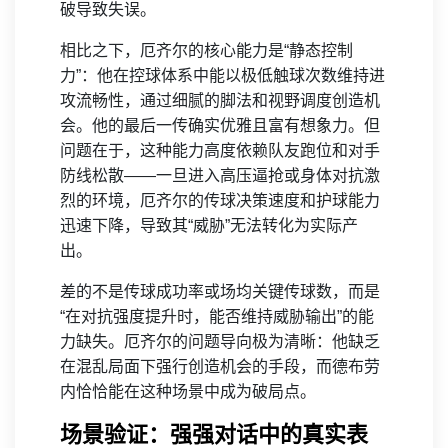
破导致失误。
相比之下，厄齐尔的核心能力是“静态控制
力”：他在控球体系中能以极低触球次数维持进
攻流畅性，通过细腻的脚法和视野调度创造机
会。他的最后一传确实优雅且富有想象力。但
问题在于，这种能力高度依赖队友跑位和对手
防线松散——一旦进入高压逼抢或身体对抗激
烈的环境，厄齐尔的传球决策速度和护球能力
迅速下降，导致其“威胁”无法转化为实际产
出。
差的不是传球成功率或场均关键传球数，而是
“在对抗强度提升时，能否维持威胁输出”的能
力缺失。厄齐尔的问题导向极为清晰：他缺乏
在混乱局面下强行创造机会的手段，而德布劳
内恰恰能在这种场景中成为破局点。
场景验证：强强对话中的真实表