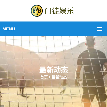
最新动态
首页
最新动态