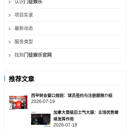
认识
门徒娱乐
项目实录
最新动态
服务类型
找到
门徒娱乐官网
推荐文章
西甲转会窗口规则：球员签约与注册期限介绍
2026-07-19
加拿大晋级后士气大振：主场优势继
续发挥作用
2026-07-18