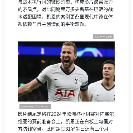
与战术执行间的微妙割裂，构成影片最富张力
的矛盾点。对比同期莱万多夫斯基在巴萨的战
术适配困境，凯恩的案例更凸显现代中锋在体
系依赖与自主创造间的平衡难题。
影片结尾定格在2024年欧洲杯小组赛对阵塞尔
维亚的赛前准备会上，凯恩正在白板上勾画对
方防线空当。此时距其31岁生日还有三个月，