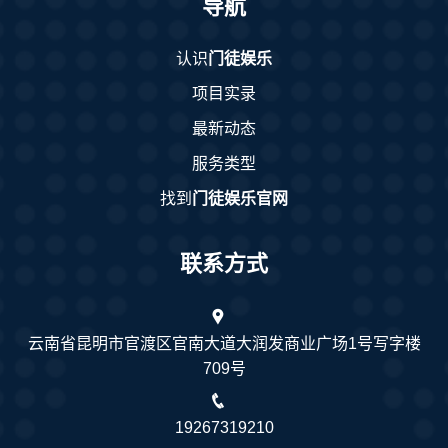
导航
认识
门徒娱乐
项目实录
最新动态
服务类型
找到
门徒娱乐官网
联系方式
云南省昆明市官渡区官南大道大润发商业广场1号写字楼
709号
19267319210