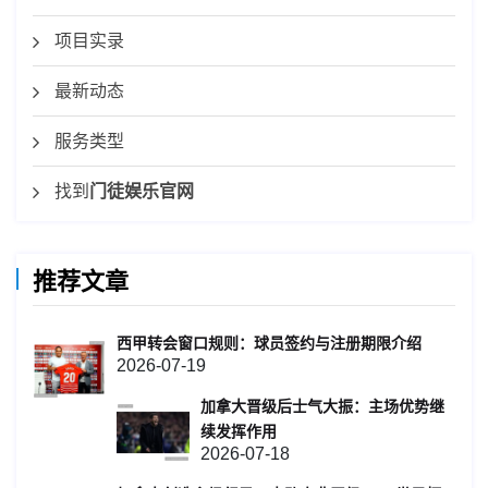
项目实录
最新动态
服务类型
找到
门徒娱乐官网
推荐文章
西甲转会窗口规则：球员签约与注册期限介绍
2026-07-19
加拿大晋级后士气大振：主场优势继
续发挥作用
2026-07-18