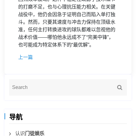
的打磨不足，也与心理抗压能力相关。在关键
战役中，他仍会因急于证明自己而陷入单打独
斗。然而，只要其速度与冲击力保持在顶级水
准，任何主打转换进攻的球队都难以忽视他的
战术价值——哪怕他永远成不了“完美中锋”，
也可能成为特定体系下的“最优解”。
上一篇
导航
认识
门徒娱乐