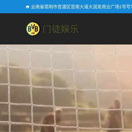
云南省昆明市官渡区官南大道大润发商业广场1号写字