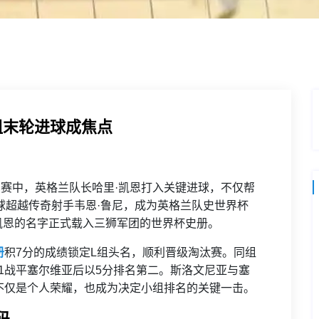
组末轮进球成焦点
比赛中，英格兰队长哈里·凯恩打入关键进球，不仅帮
进球超越传奇射手韦恩·鲁尼，成为英格兰队史世界杯
凯恩的名字正式载入三狮军团的世界杯史册。
册
积7分的成绩锁定L组头名，顺利晋级淘汰赛。同组
1战平塞尔维亚后以5分排名第二。斯洛文尼亚与塞
不仅是个人荣耀，也成为决定小组排名的关键一击。
码