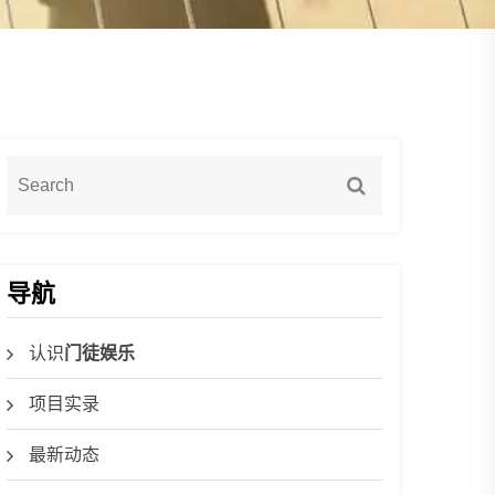
导航
认识
门徒娱乐
项目实录
最新动态