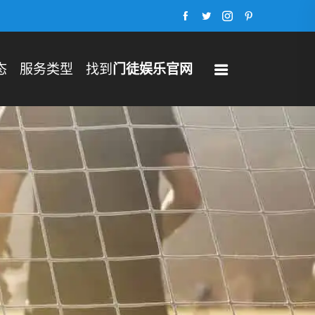
态
服务类型
找到
门徒娱乐官网