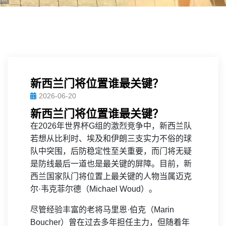
新西兰门将位置谁最关键？
2026-06-20
新西兰门将位置谁最关键？
在2026年世界杯G组的激烈竞争中，新西兰队
若想从比利时、埃及和伊朗三支实力不俗的球
队中突围，后防稳定性至关重要，而门将无疑
是防线最后一道也是最关键的屏障。目前，新
西兰国家队门将位置上最关键的人物当属迈克
尔·韦克菲尔德（Michael Woud）。
尽管经验丰富的老将马里恩·伯克（Marin
Boucher）曾在过去多年担任主力，但随着年