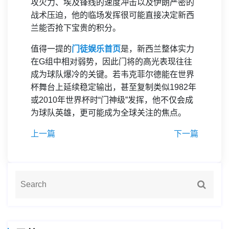
攻火力、埃及锋线的速度冲击以及伊朗严密的
战术压迫，他的临场发挥很可能直接决定新西
兰能否抢下宝贵的积分。
值得一提的
门徒娱乐首页
是，新西兰整体实力
在G组中相对弱势，因此门将的高光表现往往
成为球队爆冷的关键。若韦克菲尔德能在世界
杯舞台上延续稳定输出，甚至复制类似1982年
或2010年世界杯时“门神级”发挥，他不仅会成
为球队英雄，更可能成为全球关注的焦点。
上一篇
下一篇