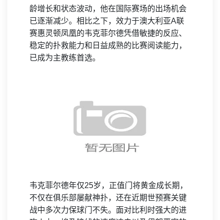
龄增长和状态波动，他在国际赛场的出场机会
已逐渐减少。相比之下，效力于澳大利亚A联
赛惠灵顿凤凰的韦克菲尔德凭借敏捷的反应、
稳定的扑救能力和日益成熟的比赛阅读能力，
已成为主教练首选。
韦克菲尔德年仅25岁，正值门将黄金成长期，
不仅在俱乐部屡献神扑，还在近期世预赛关键
战中多次力保球门不失。面对比利时强大的进