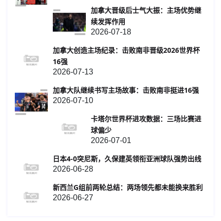
加拿大晋级后士气大振：主场优势继
续发挥作用
2026-07-18
加拿大创造主场纪录：击败南非晋级2026世界杯
16强
2026-07-13
加拿大队继续书写主场故事：击败南非挺进16强
2026-07-10
卡塔尔世界杯进攻数据：三场比赛进
球偏少
2026-07-01
日本4-0突尼斯，久保建英领衔亚洲球队强势出线
2026-06-28
新西兰G组前两轮总结：两场领先都未能换来胜利
2026-06-27