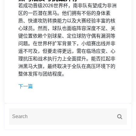
若成功晋级2026世界杯，南非队有望成为非洲
区的一匹潜在黑马。他们拥有不俗的身体素
质、快速攻防转换能力以及大赛经验丰富的核
心球员。然而，球队也面临阵容深度不足、关
键位置依赖个别球星、定位球防守偶有漏洞等
问题。在世界杯扩军背景下，小组赛出线并非
遥不可及，但要走得更远，需在临场应变、心
理抗压和战术执行力上全面提升。能否扛起非
洲黑马大旗，最终取决于全队在高压环境下的
整体发挥与团结程度。
下一篇