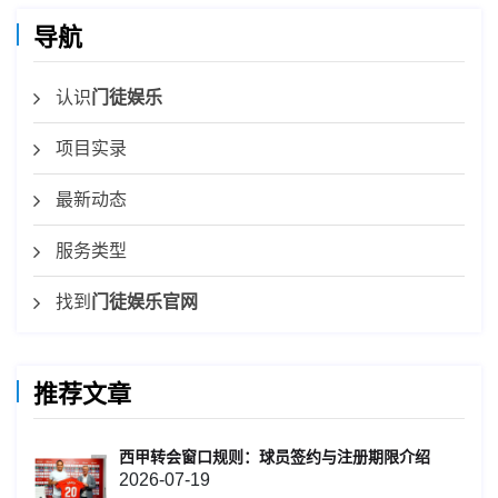
导航
认识
门徒娱乐
项目实录
最新动态
服务类型
找到
门徒娱乐官网
推荐文章
西甲转会窗口规则：球员签约与注册期限介绍
2026-07-19