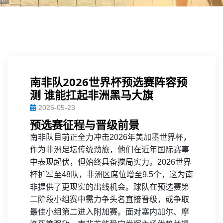
南非队2026世界杯预选赛阵容预
测 谁能扛起非洲黑马大旗
2026-05-23
预选赛征程与晋级前景
南非队目前正全力冲击2026年美加墨世界杯，
作为非洲足坛传统劲旅，他们在近年国际赛事
中表现起伏，但始终具备搅局实力。2026世界
杯扩军至48队，非洲区席位增至9.5个，这为南
非提供了更现实的出线机会。球队在预选赛第
二阶段小组赛中需力争头名直接晋级，或争取
最佳小组第二进入附加赛。面对塞内加尔、摩