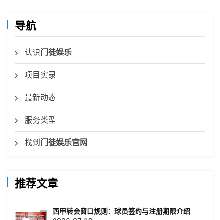
导航
认识
门徒娱乐
项目实录
最新动态
服务类型
找到
门徒娱乐官网
推荐文章
西甲转会窗口规则：球员签约与注册期限介绍