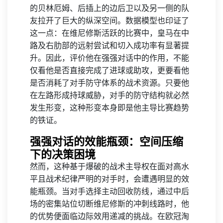
的贝林厄姆、后插上的边后卫以及另一侧的队
友拉开了巨大的纵深空间。数据模型也印证了
这一点：在维尼修斯活跃的比赛中，皇马在中
路及右肋部的远射尝试和切入成功率有显著提
升。因此，评价他在强强对话中的作用，不能
仅看他是否直接完成了进球或助攻，更要看他
是否消耗了对手防守体系的战术资源。只要他
在左路形成持球威胁，对手的防守结构就必然
发生形变，这种形变本身即是他主导比赛趋势
的铁证。
强强对话的效能瓶颈：空间压缩
下的决策困境
然而，这种基于爆破的战术主导权在面对高水
平且战术纪律严明的对手时，会遭遇明显的效
能瓶颈。当对手选择主动回收防线，通过中后
场的密集站位切断维尼修斯的冲刺线路时，他
的优势便面临边际效用递减的挑战。在欧冠淘