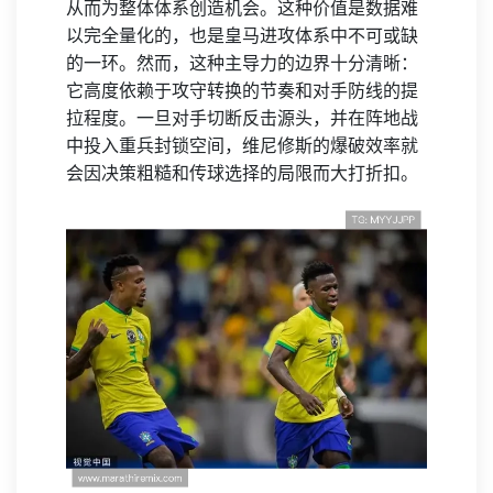
从而为整体体系创造机会。这种价值是数据难
以完全量化的，也是皇马进攻体系中不可或缺
的一环。然而，这种主导力的边界十分清晰：
它高度依赖于攻守转换的节奏和对手防线的提
拉程度。一旦对手切断反击源头，并在阵地战
中投入重兵封锁空间，维尼修斯的爆破效率就
会因决策粗糙和传球选择的局限而大打折扣。