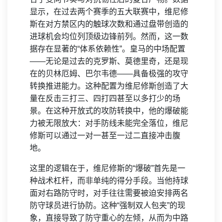
显示，在过去两个赛季的五大联赛中，维尼修
斯在对方禁区内的触球次数和通过盘带创造的
进球机会均位列顶级边锋前列。然而，这一数
据存在显著的“体系依赖性”。皇马的中场配置
——无论是过去的克罗斯、莫德里奇，还是现
在的贝林厄姆、巴尔韦德——具备极强的攻守
转换推进能力。这种配置为维尼修斯创造了大
量在反击三打三、四打四甚至以多打少的场
景。在这种开放式的攻防转换中，他的爆破能
力被无限放大：对手防线未能完全落位，维尼
修斯可以通过一对一甚至一过二直接冲击腹
地。
这里的逻辑在于，维尼修斯的“爆破”首先是一
种战术杠杆，而非单纯的得分手段。当他持球
面对右路防守时，对手往往需要被迫安排两名
防守球员进行协防。这种“强制双人包夹”的现
象，直接导致了防守重心的左倾，从而为中路