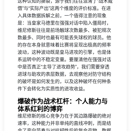
这种认知的撕裂，源于我们往往混淆了“战术威
慑”与“实际产出”这两个维度的评价标准。在进
入具体数据拆解之前，一个值得注意的现象
是：当皇家马德里在强强对话中陷入僵局时，
维尼修斯往往是前场触球次数最多、被犯规次
数最多、同时也最有可能丢失球权的球员。他
的存在本身就意味着比赛将呈现出极高的频率
波动，这种波动既是皇马进攻的引擎，也是体
系运转中的不稳定变量。要厘清他在强强对话
中是否真正“主导了进攻趋势”，我们需要穿透
进球与助攻的表层数据，去观察他对防守结构
的破坏是如何发生的，以及这种破坏在何种条
件下会转化为实质性的进攻收益。
爆破作为战术杠杆：个人能力与
体系红利的博弈
维尼修斯的核心竞争力在于其边路爆破的绝对
速率，这种能力并非单纯的直线冲刺，而是结
合了变向节奏与对抗韧性后的复合产物。数据