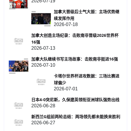
2026-07-19
加拿大晋级后士气大振：主场优势继
续发挥作用
2026-07-18
加拿大创造主场纪录：击败南非晋级2026世界杯
16强
2026-07-13
加拿大队继续书写主场故事：击败南非挺进16强
2026-07-10
卡塔尔世界杯进攻数据：三场比赛进
球偏少
2026-07-01
日本4-0突尼斯，久保建英领衔亚洲球队强势出线
2026-06-28
新西兰G组前两轮总结：两场领先都未能换来胜利
2026-06-27