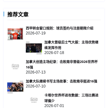
推荐文章
西甲转会窗口规则：球员签约与注册期限介绍
2026-07-19
加拿大晋级后士气大振：主场优势继
续发挥作用
2026-07-18
加拿大创造主场纪录：击败南非晋级2026世界杯
16强
2026-07-13
加拿大队继续书写主场故事：击败南非挺进16强
2026-07-10
卡塔尔世界杯进攻数据：三场比赛进
球偏少
2026-07-01