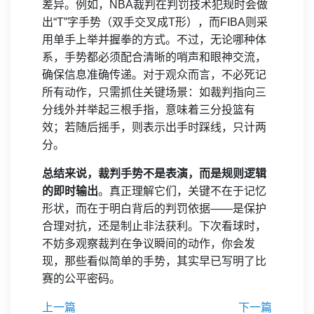
差异。例如，NBA裁判在判罚技术犯规时会做
出“T”字手势（双手交叉成T形），而FIBA则采
用单手上举并握拳的方式。不过，无论哪种体
系，手势都必须配合清晰的哨声和眼神交流，
确保信息准确传递。对于观众而言，不必死记
所有动作，只需抓住关键场景：如裁判指向三
分线外并举起三根手指，意味着三分投篮有
效；若随后摇手，则表示出手时踩线，只计两
分。
总结来说，裁判手势不是表演，而是规则逻辑
的即时输出
。真正理解它们，关键不在于记忆
形状，而在于明白背后的判罚依据——是保护
合理对抗，还是制止非法获利。下次看球时，
不妨多观察裁判在争议瞬间的动作，你会发
现，那些看似简单的手势，其实早已写明了比
赛的公平密码。
上一篇
下一篇