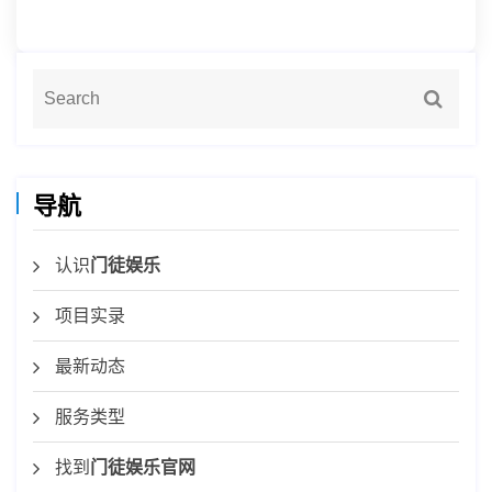
导航
认识
门徒娱乐
项目实录
最新动态
服务类型
找到
门徒娱乐官网