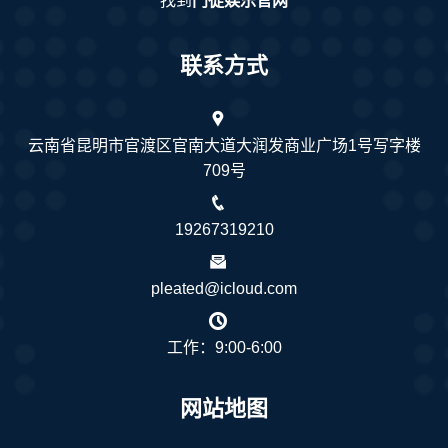
找到
门徒娱乐官网
联系方式
云南省昆明市官渡区官南大道大润发商业广场1号写字楼
709号
19267319210
pleated@icloud.com
工作：9:00-6:00
网站地图