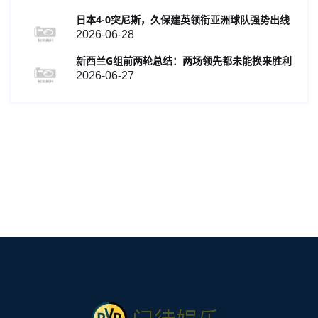
日本4-0突尼斯，久保建英领衔亚洲球队强势出线
2026-06-28
新西兰G组前两轮总结：两场领先都未能换来胜利
2026-06-27