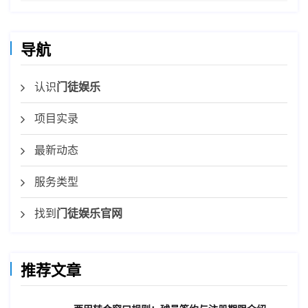
导航
认识
门徒娱乐
项目实录
最新动态
服务类型
找到
门徒娱乐官网
推荐文章