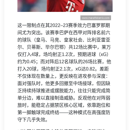
这一限制点在其2022–23赛季效力巴塞罗那期
间尤为突出。该赛季巴萨在西甲对阵排名前六
的球队（皇马、马竞、皇家社会、比利亚雷亚
尔、贝蒂斯、毕尔巴鄂）共12场比赛中，莱万
仅打入4球，场均射正1.2次，预期进球（xG）
约为0.45；而对阵后12名球队的26场比赛，他
打入20球，场均射正2.1次，xG达0.82。差距
不仅体现在数量上，更反映在进攻参与深度：
面对强队时，他更多回撤至中场接球，但因缺
乏持续持球推进或摆脱能力，往往只能完成简
单分边，难以直接制造威胁。反观他在对阵弱
旅时，能稳定占据禁区核心区域，依靠跑位和
第一脚触球完成终结——这种模式在高强度防
守下几乎失效。