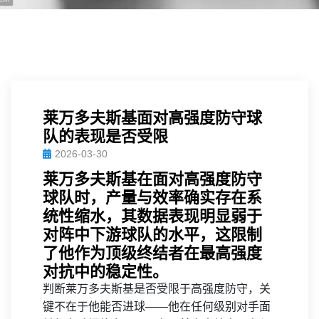
莱万多夫斯基面对高强度防守球
队的表现是否受限
2026-03-30
莱万多夫斯基在面对高强度防守
球队时，产量与效率确实存在系
统性缩水，其数据表现明显弱于
对阵中下游球队的水平，这限制
了他作为顶级终结者在最高强度
对抗中的稳定性。
判断莱万多夫斯基是否受限于高强度防守，关
键不在于他能否进球——他在任何级别对手面