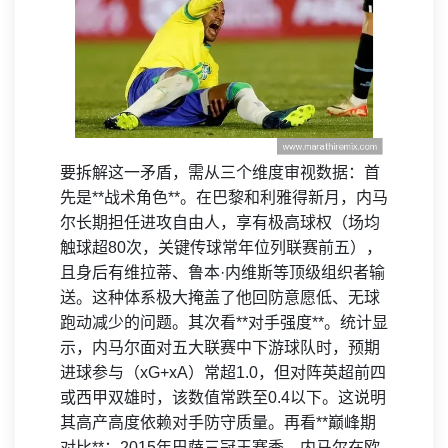
要拆解这一矛盾，需从三个维度审视数据：首
先是**战术角色**。在巴黎和利雅得新月，内马
尔长期担任进攻自由人，享有极高球权（场均
触球超80次，关键传球常年位列联赛前五），
且身后有维拉蒂、鲁本·内维斯等顶级组织者输
送。这种体系极大掩盖了他回防意愿低、无球
跑动减少的问题。其次看**对手强度**。统计显
示，内马尔面对五大联赛中下游球队时，预期
进球参与（xG+xA）常超1.0，但对阵英超前四
或西甲双雄时，该数值常跌至0.4以下。这说明
其高产高度依赖对手防守质量。再看**巅峰期
对比**：2015年巴萨三冠王赛季，内马尔在欧