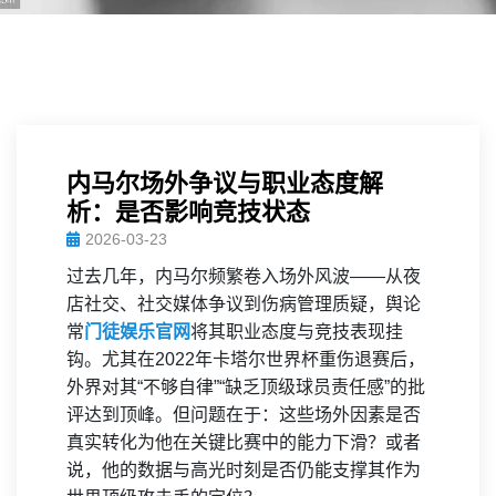
内马尔场外争议与职业态度解
析：是否影响竞技状态
2026-03-23
过去几年，内马尔频繁卷入场外风波——从夜
店社交、社交媒体争议到伤病管理质疑，舆论
常
门徒娱乐官网
将其职业态度与竞技表现挂
钩。尤其在2022年卡塔尔世界杯重伤退赛后，
外界对其“不够自律”“缺乏顶级球员责任感”的批
评达到顶峰。但问题在于：这些场外因素是否
真实转化为他在关键比赛中的能力下滑？或者
说，他的数据与高光时刻是否仍能支撑其作为