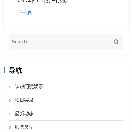
难以重回世界前三行列。
下一篇
导航
认识
门徒娱乐
项目实录
最新动态
服务类型