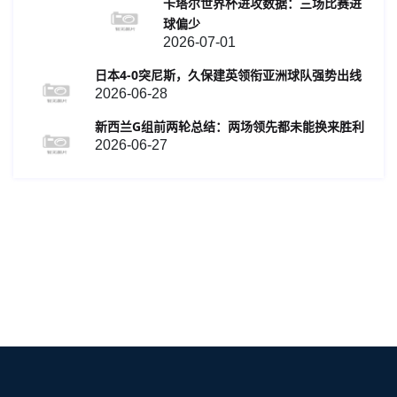
卡塔尔世界杯进攻数据：三场比赛进
球偏少
2026-07-01
日本4-0突尼斯，久保建英领衔亚洲球队强势出线
2026-06-28
新西兰G组前两轮总结：两场领先都未能换来胜利
2026-06-27