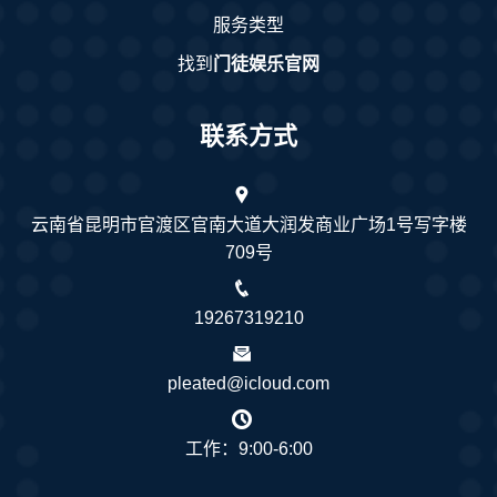
服务类型
找到
门徒娱乐官网
联系方式
云南省昆明市官渡区官南大道大润发商业广场1号写字楼
709号
19267319210
pleated@icloud.com
工作：9:00-6:00