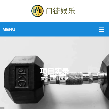
项目实录
首页
项目实录