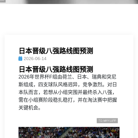
日本晋级八强路线图预测
2026-06-14
日本晋级八强路线图预测
2026年世界杯F组由荷兰、日本、瑞典和突尼
斯组成，四支球队风格迥异，竞争激烈。对日
本队而言，若想从小组突围并最终杀入八强，
需在小组赛阶段稳扎稳打，并在淘汰赛中把握
关键机会。