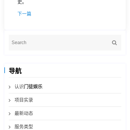
史。
下一篇
导航
认识
门徒娱乐
项目实录
最新动态
服务类型