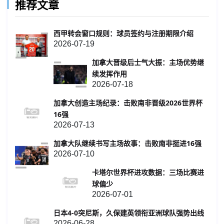
推荐文章
西甲转会窗口规则：球员签约与注册期限介绍
2026-07-19
加拿大晋级后士气大振：主场优势继
续发挥作用
2026-07-18
加拿大创造主场纪录：击败南非晋级2026世界杯
16强
2026-07-13
加拿大队继续书写主场故事：击败南非挺进16强
2026-07-10
卡塔尔世界杯进攻数据：三场比赛进
球偏少
2026-07-01
日本4-0突尼斯，久保建英领衔亚洲球队强势出线
2026-06-28