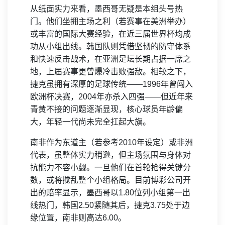
从纸面实力来看，墨西哥无疑是本组头号热
门。他们坐拥主场之利（若赛事在美洲举办）
或丰富的国际大赛经验，在近三届世界杯均成
功从小组出线。韩国队则凭借坚韧的防守体系
和快速反击战术，在亚洲足坛长期占据一席之
地，上届赛事更曾爆冷击败强敌。相较之下，
捷克虽拥有深厚的足球传统——1996年曾闯入
欧洲杯决赛，2004年亦杀入四强——但近年来
青黄不接的问题逐渐显现，核心球员年龄偏
大，年轻一代尚未完全扛起大旗。
南非作为东道主（若参考2010年设定）或非洲
代表，虽整体实力稍逊，但主场氛围与身体对
抗能力不容小觑。一旦他们在首轮抢得关键分
数，或将搅乱整个小组格局。目前博彩公司开
出的赔率显示，墨西哥以1.80位列小组第一出
线热门，韩国2.50紧随其后，捷克3.75处于边
缘位置，南非则高达6.00。