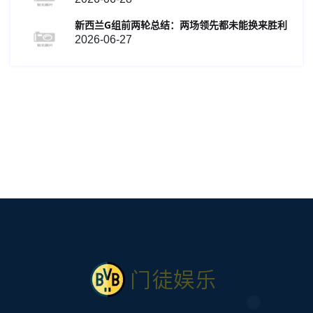
新西兰G组前两轮总结：两场领先都未能换来胜利
2026-06-27