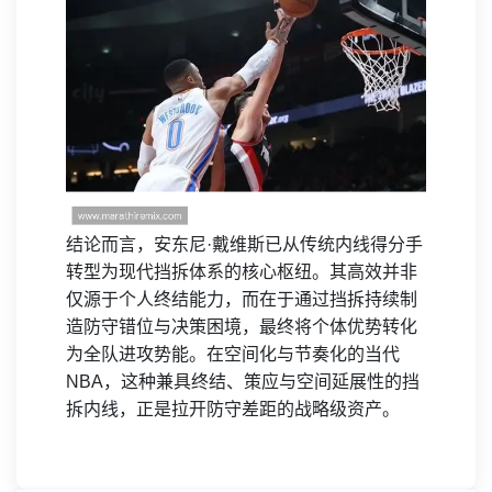
结论而言，安东尼·戴维斯已从传统内线得分手
转型为现代挡拆体系的核心枢纽。其高效并非
仅源于个人终结能力，而在于通过挡拆持续制
造防守错位与决策困境，最终将个体优势转化
为全队进攻势能。在空间化与节奏化的当代
NBA，这种兼具终结、策应与空间延展性的挡
拆内线，正是拉开防守差距的战略级资产。