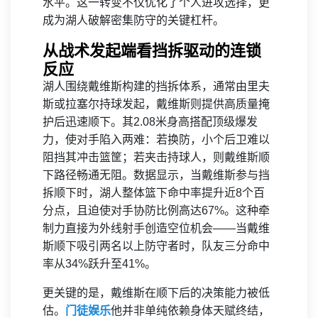
水平。这一转变不仅优化了个人进攻选择，更
成为湖人破解密集防守的关键杠杆。
从战术发起端看挡拆驱动的连锁
反应
湖人围绕戴维斯构建的挡拆体系，通常由里夫
斯或拉塞尔持球发起，戴维斯则提供高质量掩
护后迅速顺下。其2.08米身高搭配顶级爆发
力，使对手陷入两难：若换防，小个后卫难以
阻挡其冲击篮筐；若夹击持球人，则戴维斯顺
下路径畅通无阻。数据显示，当戴维斯参与挡
拆顺下时，湖人整体篮下命中率提升近8个百
分点，且迫使对手协防比例高达67%。这种牵
制力直接为外线射手创造空位机会——当戴维
斯顺下吸引两名以上防守者时，队友三分命中
率从34%跃升至41%。
更关键的是，戴维斯在顺下后的决策能力被低
估。
门徒娱乐
他并非单纯依赖身体天赋终结，