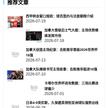
推荐文章
西甲转会窗口规则：球员签约与注册期限介绍
2026-07-19
加拿大晋级后士气大振：主场优势继
续发挥作用
2026-07-18
加拿大创造主场纪录：击败南非晋级2026世界杯
16强
2026-07-13
加拿大队继续书写主场故事：击败南非挺进16强
2026-07-10
卡塔尔世界杯进攻数据：三场比赛进
球偏少
2026-07-01
日本4-0突尼斯，久保建英领衔亚洲球队强势出线
2026-06-28