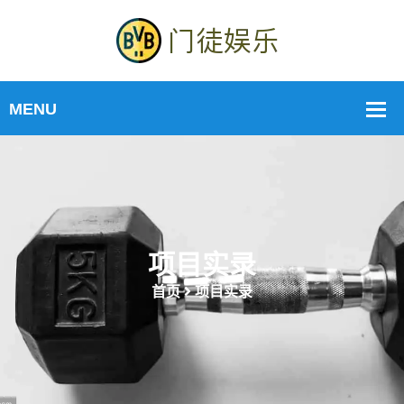
项目实录
首页
项目实录